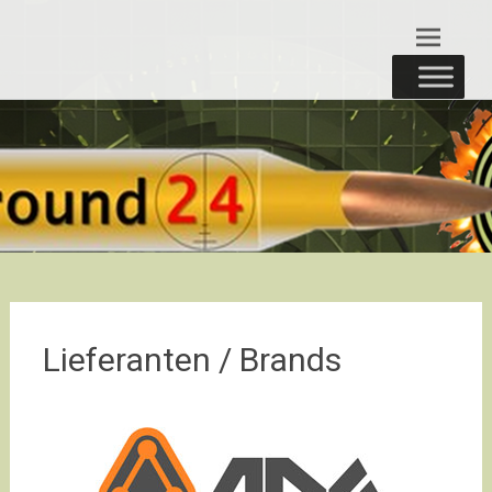
Zum
round24
Inhalt
springen
Lieferanten / Brands