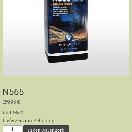
N565
159,95
€
inkl. MwSt.
Lieferzeit:
nur Abholung
N565
In den Warenkorb