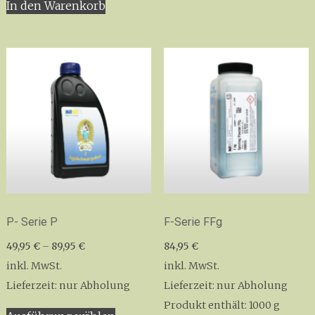
In den Warenkorb
weist
mehrer
Variant
auf.
Die
Option
könne
auf
der
Produkt
gewähl
werden
P- Serie P
F-Serie FFg
49,95
€
–
89,95
€
84,95
€
inkl. MwSt.
inkl. MwSt.
Lieferzeit:
nur Abholung
Lieferzeit:
nur Abholung
Dieses
Produkt enthält: 1000
g