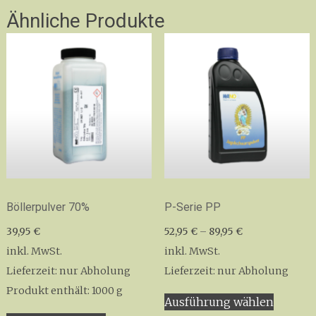
Ähnliche Produkte
Böllerpulver 70%
P-Serie PP
39,95
€
52,95
€
–
89,95
€
inkl. MwSt.
inkl. MwSt.
Lieferzeit:
nur Abholung
Lieferzeit:
nur Abholung
Dieses
Produkt enthält: 1000
g
Ausführung wählen
Produk