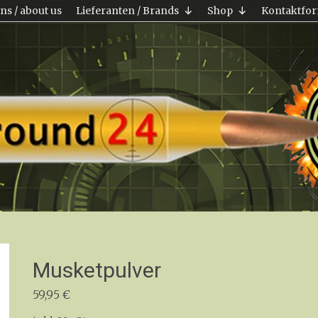
ns / about us
Lieferanten / Brands
Shop
Kontaktfor
Musketpulver
59,95
€