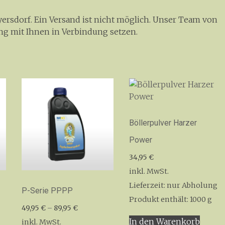
rsdorf. Ein Versand ist nicht möglich. Unser Team von
ng mit Ihnen in Verbindung setzen.
Böllerpulver Harzer
Power
34,95
€
inkl. MwSt.
Lieferzeit:
nur Abholung
P-Serie PPPP
Produkt enthält: 1000
g
49,95
€
–
89,95
€
In den Warenkorb
inkl. MwSt.