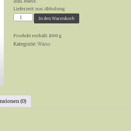
inkl. MwSt.
Lieferzeit:
nur Abholung
Musketpulver
In den Warenkorb
Menge
Produkt enthält: 1000
g
Kategorie:
Wano
nsionen (0)