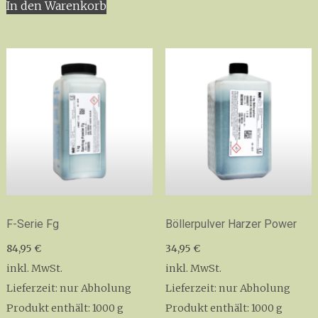
In den Warenkorb
weist
mehrer
Variant
auf.
Die
Option
könne
auf
der
Produkt
gewähl
werden
F-Serie Fg
Böllerpulver Harzer Power
84,95
€
34,95
€
inkl. MwSt.
inkl. MwSt.
Lieferzeit:
nur Abholung
Lieferzeit:
nur Abholung
Produkt enthält: 1000
g
Produkt enthält: 1000
g