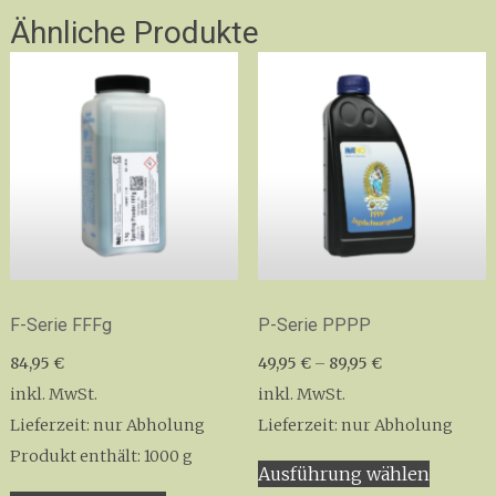
Ähnliche Produkte
F-Serie FFFg
P-Serie PPPP
84,95
€
49,95
€
–
89,95
€
inkl. MwSt.
inkl. MwSt.
Lieferzeit:
nur Abholung
Lieferzeit:
nur Abholung
Dieses
Produkt enthält: 1000
g
Ausführung wählen
Produk