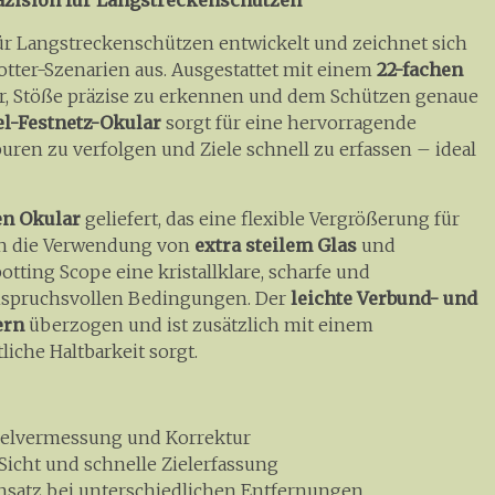
äzision für Langstreckenschützen
ür Langstreckenschützen entwickelt und zeichnet sich
tter-Szenarien aus. Ausgestattet mit einem
22-fachen
, Stöße präzise zu erkennen und dem Schützen genaue
l-Festnetz-Okular
sorgt für eine hervorragende
uren zu verfolgen und Ziele schnell zu erfassen – ideal
en Okular
geliefert, das eine flexible Vergrößerung für
ch die Verwendung von
extra steilem Glas
und
otting Scope eine kristallklare, scharfe und
r anspruchsvollen Bedingungen. Der
leichte Verbund- und
ern
überzogen und ist zusätzlich mit einem
liche Haltbarkeit sorgt.
Zielvermessung und Korrektur
 Sicht und schnelle Zielerfassung
insatz bei unterschiedlichen Entfernungen