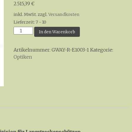
2.515,39
€
inkl. MwSt.
zzgl.
Versandkosten
Lieferzeit:
7 - 10
Revic
In den Warenkorb
Acura
S80a
Artikelnummer:
GWAY-R-E1003-1
Kategorie:
Spotting
Optiken
Scope
Menge