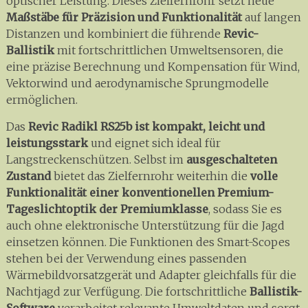
optischer Leistung. Dieses Zielfernrohr setzt neue
Maßstäbe für Präzision und Funktionalität
auf langen
Distanzen und kombiniert die führende
Revic-
Ballistik
mit fortschrittlichen Umweltsensoren, die
eine präzise Berechnung und Kompensation für Wind,
Vektorwind und aerodynamische Sprungmodelle
ermöglichen.
Das
Revic Radikl RS25b ist kompakt, leicht und
leistungsstark
und eignet sich ideal für
Langstreckenschützen. Selbst im
ausgeschalteten
Zustand
bietet das Zielfernrohr weiterhin die
volle
Funktionalität einer konventionellen Premium-
Tageslichtoptik der Premiumklasse
, sodass Sie es
auch ohne elektronische Unterstützung für die Jagd
einsetzen können. Die Funktionen des Smart-Scopes
stehen bei der Verwendung eines passenden
Wärmebildvorsatzgerät und Adapter gleichfalls für die
Nachtjagd zur Verfügung. Die fortschrittliche
Ballistik-
Software
verarbeitet relevante Umweltdaten und sorgt