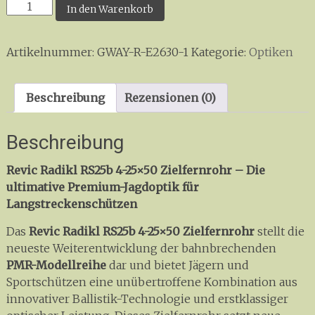
Revic
In den Warenkorb
Radikl
RS25b
Artikelnummer:
GWAY-R-E2630-1
Kategorie:
Optiken
Rifle
Scope
4-
Beschreibung
Rezensionen (0)
25x50
with
Beschreibung
ballistics
Menge
Revic Radikl RS25b 4-25×50 Zielfernrohr – Die
ultimative Premium-Jagdoptik für
Langstreckenschützen
Das
Revic Radikl RS25b 4-25×50 Zielfernrohr
stellt die
neueste Weiterentwicklung der bahnbrechenden
PMR-Modellreihe
dar und bietet Jägern und
Sportschützen eine unübertroffene Kombination aus
innovativer Ballistik-Technologie und erstklassiger