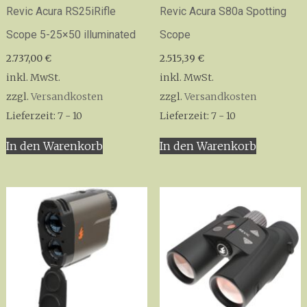
Revic Acura RS25iRifle
Revic Acura S80a Spotting
Scope 5-25×50 illuminated
Scope
2.737,00
€
2.515,39
€
inkl. MwSt.
inkl. MwSt.
zzgl.
Versandkosten
zzgl.
Versandkosten
Lieferzeit:
7 - 10
Lieferzeit:
7 - 10
In den Warenkorb
In den Warenkorb