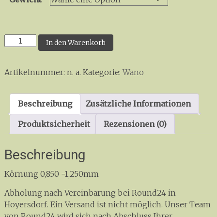
P-
In den Warenkorb
Serie
P
Artikelnummer:
n. a.
Kategorie:
Wano
Menge
Beschreibung
Zusätzliche Informationen
Produktsicherheit
Rezensionen (0)
Beschreibung
Körnung 0,850 -1,250mm
Abholung nach Vereinbarung bei Round24 in
Hoyersdorf. Ein Versand ist nicht möglich. Unser Team
von Round24 wird sich nach Abschluss Ihrer