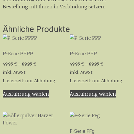
Bestellung mit Ihnen in Verbindung setzen.
Ähnliche Produkte
P-Serie PPPP
P-Serie PPP
49,95
€
–
89,95
€
49,95
€
–
89,95
€
inkl. MwSt.
inkl. MwSt.
Lieferzeit:
nur Abholung
Lieferzeit:
nur Abholung
Dieses
Dieses
Ausführung wählen
Ausführung wählen
Produkt
Produk
weist
weist
mehrere
mehrer
Varianten
Variant
auf.
auf.
F-Serie FFg
Die
Die