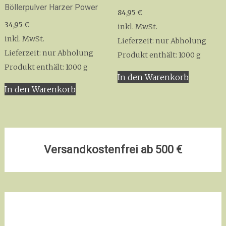
Böllerpulver Harzer Power
Optionen
Option
84,95
€
können
könne
34,95
€
inkl. MwSt.
auf
auf
inkl. MwSt.
Lieferzeit:
nur Abholung
der
der
Lieferzeit:
nur Abholung
Produkt enthält: 1000
g
Produktseite
Produkt
Produkt enthält: 1000
g
gewählt
gewähl
In den Warenkorb
werden
werden
In den Warenkorb
Versandkostenfrei ab 500 €