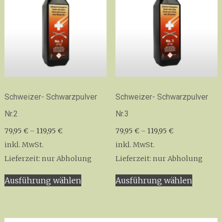
Optionen
Die
können
Option
auf
könne
der
auf
Produktseite
der
gewählt
Produkt
werden
gewähl
werden
Schweizer- Schwarzpulver
Schweizer- Schwarzpulver
Nr.2
Nr.3
79,95
€
–
119,95
€
79,95
€
–
119,95
€
inkl. MwSt.
inkl. MwSt.
Lieferzeit:
nur Abholung
Lieferzeit:
nur Abholung
Dieses
Dieses
Ausführung wählen
Ausführung wählen
Produkt
Produk
weist
weist
mehrere
mehrer
Varianten
Variant