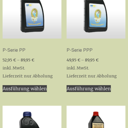
könne
auf
der
Produkt
gewähl
werden
P-Serie PP
P-Serie PPP
52,95
€
–
89,95
€
49,95
€
–
89,95
€
inkl. MwSt.
inkl. MwSt.
Lieferzeit:
nur Abholung
Lieferzeit:
nur Abholung
Dieses
Dieses
Ausführung wählen
Ausführung wählen
Produkt
Produk
weist
weist
mehrere
mehrer
Varianten
Variant
auf.
auf.
Die
Die