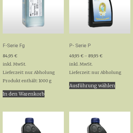
F-Serie Fg
P- Serie P
84,95
€
49,95
€
–
89,95
€
inkl. MwSt.
inkl. MwSt.
Lieferzeit:
nur Abholung
Lieferzeit:
nur Abholung
Dieses
Produkt enthält: 1000
g
Ausführung wählen
Produk
In den Warenkorb
weist
mehrer
Variant
auf.
Die
Option