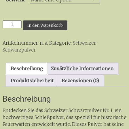
Schweizer
In den Warenkorb
-
Schwarzpulver
Artikelnummer:
n. a.
Kategorie:
Schweizer-
Nr.1
Schwarzpulver
Menge
Beschreibung
Zusätzliche Informationen
Produktsicherheit
Rezensionen (0)
Beschreibung
Entdecken Sie das Schweizer Schwarzpulver Nr. 1, ein
hochwertiges Schießpulver, das speziell für historische
Feuerwaffen entwickelt wurde. Dieses Pulver hat seine