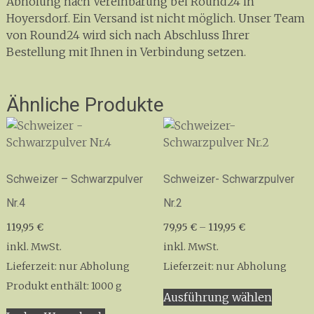
Abholung nach Vereinbarung bei Round24 in
Hoyersdorf. Ein Versand ist nicht möglich. Unser Team
von Round24 wird sich nach Abschluss Ihrer
Bestellung mit Ihnen in Verbindung setzen.
Ähnliche Produkte
Schweizer – Schwarzpulver
Schweizer- Schwarzpulver
Nr.4
Nr.2
119,95
€
79,95
€
–
119,95
€
inkl. MwSt.
inkl. MwSt.
Lieferzeit:
nur Abholung
Lieferzeit:
nur Abholung
Dieses
Produkt enthält: 1000
g
Ausführung wählen
Produk