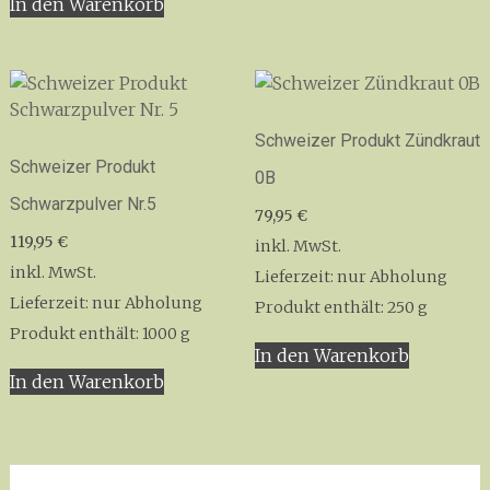
In den Warenkorb
weist
mehrer
Variant
auf.
Die
Option
Schweizer Produkt Zündkraut
könne
Schweizer Produkt
0B
auf
Schwarzpulver Nr.5
79,95
€
der
119,95
€
Produkt
inkl. MwSt.
gewähl
inkl. MwSt.
Lieferzeit:
nur Abholung
werden
Lieferzeit:
nur Abholung
Produkt enthält: 250
g
Produkt enthält: 1000
g
In den Warenkorb
In den Warenkorb